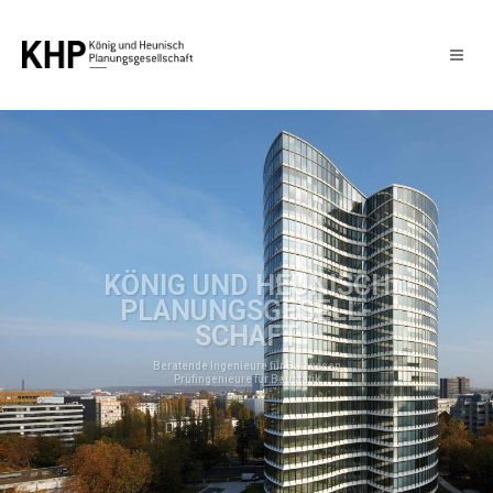
CH
KÖ­NIG UND HEUNIS
PLA­NUNGS­GE­SELL­
SCHAFT